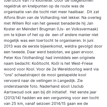
toertocht van 75 kilometer. Door de toegenomen
regeldruk en knelpunten op de route was de
organisatie van die tocht niet meer haalbaar. Dit zat
Alfons Bruin van de Volharding niet lekker. Na overleg
met Willem Rol van het gewest benaderde hij Jan
Koster en Meindert Brugman (IJs- en Volksvermaak)
om te kijken of het op de een of andere manier niet
mogelijk was een toertocht te organiseren. In juni
2013 was de eerste bijeenkomst, weldra gevolgd door
een tweede. Daar werd besloten, we gaan ervoor.
Peter Kos (Volharding) had inmiddels een originele
naam bedacht: Koôltocht. Koôl is het West-Friese
woord voor Kool. Voor de 2e Wereldoorlog werd via
“ons” schaatstraject de mooi gestapelde kool
vervoerd naar de veilingen in Langedijk. Zie
onderstaande foto. Naderhand sloot IJsclub
Aartswoud ook aan bij dit initiatief. Het eerste jaar
(2013/14) hadden we een vergunning voor een tocht
van 25 km, vanaf seizoen 2014/15 gaan we de