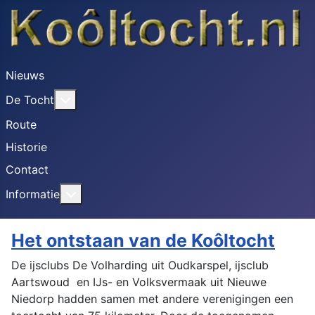
Nieuws
Meer over: De Tocht
De Tocht
Route
Historie
Contact
Meer over: Informatie
Informatie
Het ontstaan van de Koôltocht
De ijsclubs De Volharding uit Oudkarspel, ijsclub
Aartswoud en IJs- en Volksvermaak uit Nieuwe
Niedorp hadden samen met andere verenigingen een